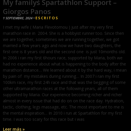
Μy family΄s Spartathlon Support –
Giorgos Panos
ESCRITOS
1 SEPTIEMBRE, 2024
•
I met my wife ( Maria Flevotomou ) just after my very first
marathon race in 2004. She is a hobbyist runner too. Since then
we are together, sometimes we are running together, we got
married a few years ago and now we have two daughters, the
first one is 8 years old and the second one is just 10months old.
In 2006 i ran my first 6hours race, supported by Maria, both we
had no experience about what is happening to the body after the
marathon distance… We learned about it by the hard way, i mean
by pain of my mistakes during running… In 2007 i ran my first
100km race, my first 24h race and that was the begging of some
other ultramarathon races at the following years, all of them
supported by Maria. Our experience becοming richer and richer
almost in every issue that had do on on the race day. Hydration,
tactic, clothing, legs massage, etc. The most important to me is
the mental inspiration… In 2010 i run at Spartathlon for my first
time. I was too scary for this race but i was
Leer más »