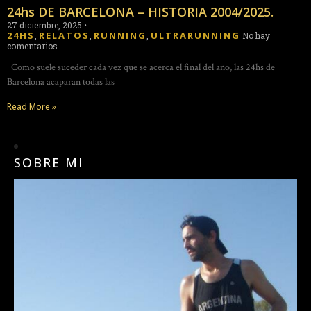
24hs DE BARCELONA – HISTORIA 2004/2025.
27 diciembre, 2025
•
24HS
RELATOS
RUNNING
ULTRARUNNING
,
,
,
No hay
comentarios
Como suele suceder cada vez que se acerca el final del año, las 24hs de
Barcelona acaparan todas las
Read More »
SOBRE MI