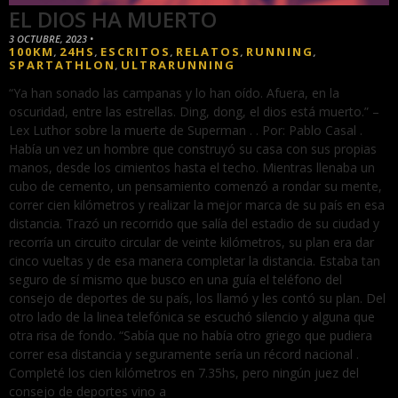
EL DIOS HA MUERTO
3 OCTUBRE, 2023
•
100KM
24HS
ESCRITOS
RELATOS
RUNNING
,
,
,
,
,
SPARTATHLON
ULTRARUNNING
,
“Ya han sonado las campanas y lo han oído. Afuera, en la
oscuridad, entre las estrellas. Ding, dong, el dios está muerto.” –
Lex Luthor sobre la muerte de Superman . . Por: Pablo Casal .
Había un vez un hombre que construyó su casa con sus propias
manos, desde los cimientos hasta el techo. Mientras llenaba un
cubo de cemento, un pensamiento comenzó a rondar su mente,
correr cien kilómetros y realizar la mejor marca de su país en esa
distancia. Trazó un recorrido que salía del estadio de su ciudad y
recorría un circuito circular de veinte kilómetros, su plan era dar
cinco vueltas y de esa manera completar la distancia. Estaba tan
seguro de sí mismo que busco en una guía el teléfono del
consejo de deportes de su país, los llamó y les contó su plan. Del
otro lado de la linea telefónica se escuchó silencio y alguna que
otra risa de fondo. “Sabía que no había otro griego que pudiera
correr esa distancia y seguramente sería un récord nacional .
Completé los cien kilómetros en 7.35hs, pero ningún juez del
consejo de deportes vino a