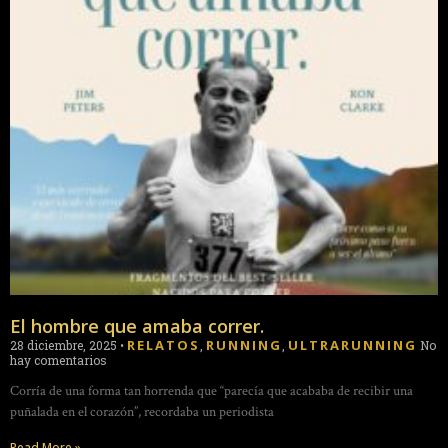
El hombre que amaba correr.
RELATOS
RUNNING
ULTRARUNNING
28 diciembre, 2025
•
,
,
No
hay comentarios
Corría de una forma tan horrenda que “parecía que acababa de recibir una
puñalada en el corazón”, recordaba un periodista
Read More »