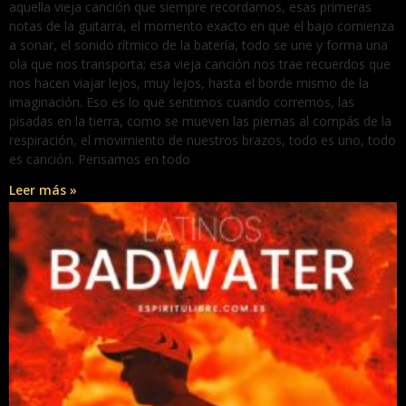
aquella vieja canción que siempre recordamos, esas primeras
notas de la guitarra, el momento exacto en que el bajo comienza
a sonar, el sonido rítmico de la batería, todo se une y forma una
ola que nos transporta; esa vieja canción nos trae recuerdos que
nos hacen viajar lejos, muy lejos, hasta el borde mismo de la
imaginación. Eso es lo que sentimos cuando corremos, las
pisadas en la tierra, como se mueven las piernas al compás de la
respiración, el movimiento de nuestros brazos, todo es uno, todo
es canción. Pensamos en todo
Leer más »