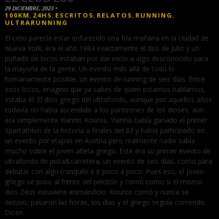
29 DICIEMBRE, 2023
•
100KM
24HS
ESCRITOS
RELATOS
RUNNING
,
,
,
,
,
ULTRARUNNING
El cielo parecía estar enfurecido una fría mañana en la ciudad de
Nueva York, era el año 1984 exactamente el dos de Julio y un
puñado de locos estaban por dar inicio a algo desconocido para
la mayoría de la gente. Un evento más allá de todo lo
humanamente posible, un evento de running de seis días. Entre
esos locos, imagino que ya sabes de quien estamos hablamos,
estaba él. El dios griego del ultrafondo, aunque por aquellos años
todavía no había ascendido a los panteones de los dioses, aún
era simplemente Yiannis Kouros. Yiannis había ganado el primer
Spartathlon de la historia a finales del 83 y había participado en
un evento por etapas en Austria pero realmente nadie sabía
mucho sobre el joven atleta griego. Este era su primer evento de
ultrafondo de pista&carretera, un evento de seis días, como para
debutar con algo tranquilo e ir poco a poco. Pues eso, el joven
griego se puso al frente del pelotón y corrió como si el mismo
dios Zeus estuviera animándolo. Kouros corrió y nunca se
detuvo, pasaron las horas, los días y el griego seguía corriendo.
Dicen