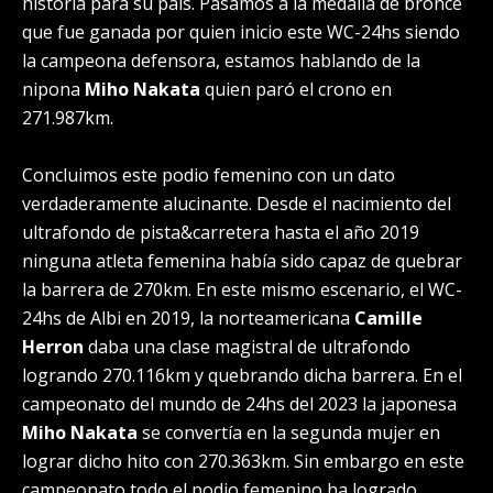
historia para su país. Pasamos a la medalla de bronce
que fue ganada por quien inicio este WC-24hs siendo
la campeona defensora, estamos hablando de la
nipona
Miho Nakata
quien paró el crono en
271.987km.
Concluimos este podio femenino con un dato
verdaderamente alucinante. Desde el nacimiento del
ultrafondo de pista&carretera hasta el año 2019
ninguna atleta femenina había sido capaz de quebrar
la barrera de 270km. En este mismo escenario, el WC-
24hs de Albi en 2019, la norteamericana
Camille
Herron
daba una clase magistral de ultrafondo
logrando 270.116km y quebrando dicha barrera. En el
campeonato del mundo de 24hs del 2023 la japonesa
Miho Nakata
se convertía en la segunda mujer en
lograr dicho hito con 270.363km. Sin embargo en este
campeonato todo el podio femenino ha logrado