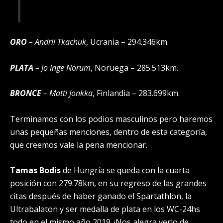
ORO
–
Andrii Tkachuk
, Ucrania – 294.346km.
PLATA
–
Jo Inge Norum
, Noruega – 285.513km.
BRONCE
–
Matti Jonkka
, Finlandia – 283.699km.
Terminamos con los podios masculinos pero haremos
unas pequeñas menciones, dentro de esta categoría,
que creemos vale la pena mencionar.
Tamas Bodis
de Hungría se queda con la cuarta
posición con 279.78km, en su regreso de las grandes
citas después de haber ganado el Spartathlon, la
Ultrabalaton y ser medalla de plata en los WC-24hs
todo en el mismo año 2019. ¡Nos alegra verlo de