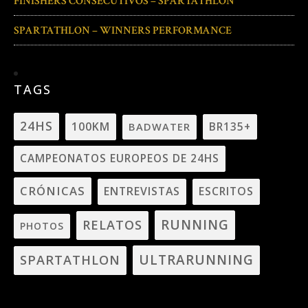
FINISHERS CONSECUTIVOS – SPARTATHLON
SPARTATHLON – WINNERS PERFORMANCE
TAGS
24HS
100KM
BADWATER
BR135+
CAMPEONATOS EUROPEOS DE 24HS
CRÓNICAS
ENTREVISTAS
ESCRITOS
RUNNING
RELATOS
PHOTOS
ULTRARUNNING
SPARTATHLON