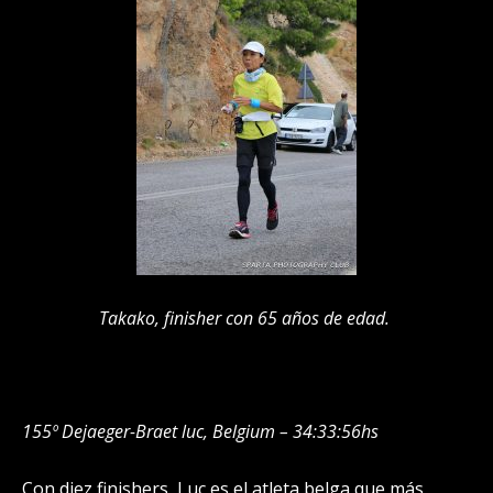
Takako, finisher con 65 años de edad.
155º Dejaeger-Braet luc, Belgium – 34:33:56hs
Con diez finishers, Luc es el atleta belga que más