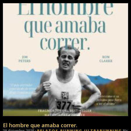
El hombre que amaba correr.
RELATOS
RUNNING
ULTRARUNNING
28 diciembre, 2025
•
,
,
No