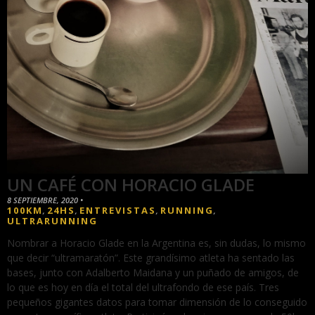
UN CAFÉ CON HORACIO GLADE
8 SEPTIEMBRE, 2020
•
100KM
24HS
ENTREVISTAS
RUNNING
,
,
,
,
ULTRARUNNING
Nombrar a Horacio Glade en la Argentina es, sin dudas, lo mismo
que decir “ultramaratón”. Este grandísimo atleta ha sentado las
bases, junto con Adalberto Maidana y un puñado de amigos, de
lo que es hoy en día el total del ultrafondo de ese país. Tres
pequeños gigantes datos para tomar dimensión de lo conseguido