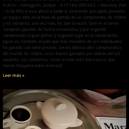
PLATA – Yamaguchi, Jumpei – 6:17:19hs BRONCE – Wiersma, Piet
– 6:18:47hs A esta altura a nadie le sorprende que Japón presente
un equipo elite en la línea de partida de un campeonato de 100km
y los números, una vez más, les dan la razón. Este es el tercer
campeón japones de forma consecutiva y por segundo
campeonato logran primer y segundo lugar en la clasificación.
Japón es, también, el país que más medallas de oro individuales
ha ganado con siete preseas. De los últimos diez campeonatos
del mundo de 100km, cinco fueron ganados por atletas del sol
naciente. Les contamos, como si todo esto fuera poco, que
Haruki Okayama batió el récord
Leer más »