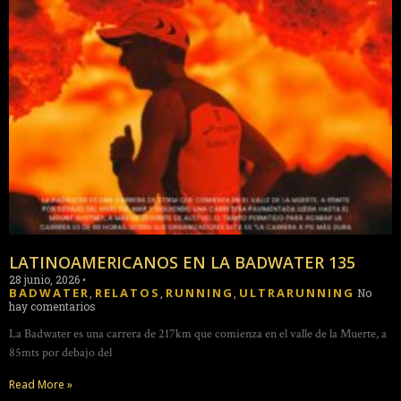
LATINOAMERICANOS EN LA BADWATER 135
28 junio, 2026
•
BADWATER
RELATOS
RUNNING
ULTRARUNNING
,
,
,
No
hay comentarios
La Badwater es una carrera de 217km que comienza en el valle de la Muerte, a
85mts por debajo del
Read More »