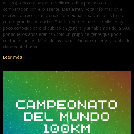
entero) todo era bastante rudimentario y precario en
comparación con el presente. Existía muy poca información e
interés por récords nacionales o regionales salvando las tres o
cuatro grandes potencias. El ultrafondo era una disciplina muy
poco conocida para el publico en general y si hablamos de la IAU,
por aquellos años eran tan solo un grupo de gente que podía
contarse con los dedos de las manos. Siendo sinceros y hablando
claramente hacían
Leer más »