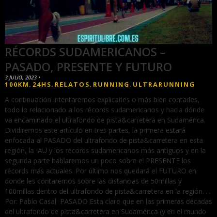
RÉCORDS SUDAMERICANOS –
PASADO, PRESENTE Y FUTURO
3 JULIO, 2023
•
100KM
24HS
RELATOS
RUNNING
ULTRARUNNING
,
,
,
,
A continuación intentaremos explicarles o más bien contarles,
todo lo relacionado a los récords sudamericanos y hacia dónde
va encaminado el ultrafondo de pista&carretera en Sudamérica.
Dividiremos este artículo en tres partes, la primera estará
enfocada al PASADO del ultrafondo de pista&carretera en esta
región, la IAU y los récords sudamericanos más antiguos y en la
segunda parte hablaremos un poco sobre el PRESENTE los
récords más actuales. Por último nos quedará el FUTURO en
donde les contaremos sobre las distancias de 50millas y
100millas dentro del ultrafondo de pista&carretera en la región. . .
Por: Pablo Casal PASADO Esta claro que en las primeras décadas
del ultrafondo de pista&carretera en Sudamérica (y en el mundo