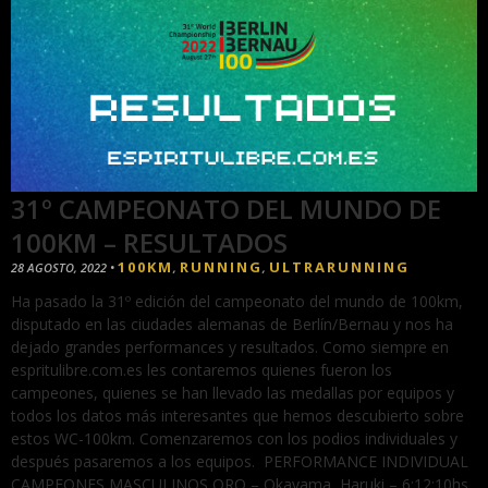
31º CAMPEONATO DEL MUNDO DE
100KM – RESULTADOS
100KM
RUNNING
ULTRARUNNING
28 AGOSTO, 2022
•
,
,
Ha pasado la 31º edición del campeonato del mundo de 100km,
disputado en las ciudades alemanas de Berlín/Bernau y nos ha
dejado grandes performances y resultados. Como siempre en
espritulibre.com.es les contaremos quienes fueron los
campeones, quienes se han llevado las medallas por equipos y
todos los datos más interesantes que hemos descubierto sobre
estos WC-100km. Comenzaremos con los podios individuales y
después pasaremos a los equipos. PERFORMANCE INDIVIDUAL
CAMPEONES MASCULINOS ORO – Okayama, Haruki – 6:12:10hs