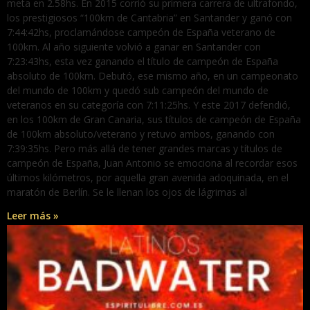
meta en 2.58hs. En 2015 corrió su primera carrera de ultrafondo,
los prestigiosos “100km de Cantabria” en Santander y ganó con
7:44:42hs, proclamándose campeón de España veterano de
100km. Al año siguiente volvió a ganar en Santander con
7:23:43hs, esta vez ganando el título de campeón de España
absoluto de 100km. Debutó, ese mismo año, en un campeonato
del mundo de 100km y quedó sub campeón del mundo de
veteranos en su categoría con 7:11:25hs. Y este 2017 defendió,
en los 100km de Gran Canaria, sus títulos de campeón de España
de 100km absoluto/veterano y retuvo ambos, ganando con
7:39:35hs. Pero más allá de tener grandes marcas y títulos de
campeón de España, Juan Antonio se emociona al recordar esos
últimos kilómetros, por aquella gran avenida adoquinada, en el
maratón de Berlín. Se le llenan los ojos de lágrimas al
Leer más »