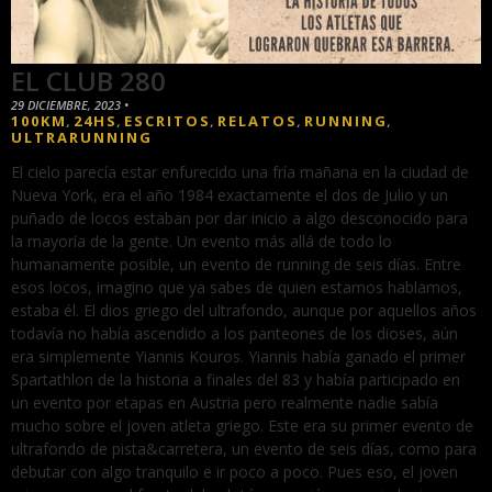
EL CLUB 280
29 DICIEMBRE, 2023
•
100KM
24HS
ESCRITOS
RELATOS
RUNNING
,
,
,
,
,
ULTRARUNNING
El cielo parecía estar enfurecido una fría mañana en la ciudad de
Nueva York, era el año 1984 exactamente el dos de Julio y un
puñado de locos estaban por dar inicio a algo desconocido para
la mayoría de la gente. Un evento más allá de todo lo
humanamente posible, un evento de running de seis días. Entre
esos locos, imagino que ya sabes de quien estamos hablamos,
estaba él. El dios griego del ultrafondo, aunque por aquellos años
todavía no había ascendido a los panteones de los dioses, aún
era simplemente Yiannis Kouros. Yiannis había ganado el primer
Spartathlon de la historia a finales del 83 y había participado en
un evento por etapas en Austria pero realmente nadie sabía
mucho sobre el joven atleta griego. Este era su primer evento de
ultrafondo de pista&carretera, un evento de seis días, como para
debutar con algo tranquilo e ir poco a poco. Pues eso, el joven