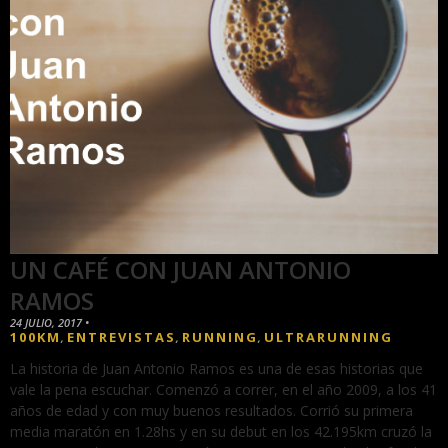
UN CAFÉ CON JUAN ANTONIO
RAMOS
24 JULIO, 2017
•
100KM
ENTREVISTAS
RUNNING
ULTRARUNNING
,
,
,
La historia de Juan Antonio Ramos es una de esas historias que
vale la pena escuchar. Comenzó a correr, en el año 2009, a los 41
años de edad y con muy buenos resultados. Corrió su primera
media maratón en 1.28hs y en su debut en los 42.195km cruzó la