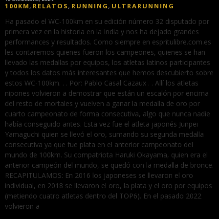
100KM
RELATOS
RUNNING
ULTRARUNNING
,
,
,
Ha pasado el WC-100km en su edición número 32 disputado por
primera vez en la historia en la India y nos ha dejado grandes
performances y resultados. Como siempre en espritulibre.com.es
les contaremos quienes fueron los campeones, quienes se han
llevado las medallas por equipos, los atletas latinos participantes
y todos los datos más interesantes que hemos descubierto sobre
estos WC-100km. . . Por: Pablo Casal Cazaux . . Allí los atletas
nipones volvieron a demostrar que están un escalón por encima
del resto de mortales y vuelven a ganar la medalla de oro por
cuarto campeonato de forma consecutiva, algo que nunca nadie
había conseguido antes. Esta vez fue el atleta japonés Junpei
Yamaguchi quien se llevó el oro, sumando su segunda medalla
consecutiva ya que fue plata en el anterior campeonato del
mundo de 100km. Su compatriota Haruki Okayama, quien era el
anterior campeón del mundo, se quedó con la medalla de bronce.
RECAPITULAMOS: En 2016 los japoneses se llevaron el oro
individual, en 2018 se llevaron el oro, la plata y el oro por equipos
(metiendo cuatro atletas dentro del TOP6). En el pasado 2022
volvieron a