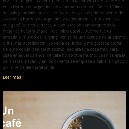
por este magnífico atleta. Participó en la primera carrera de 50km
en la historia de Argentina; en la primera competición de 100km
del país y también, por si eso fuera poco, en el primer evento de
24hs en la historia de Argentina y Latinoamérica. Por supuesto
que ganó las tres carreras. A continuación compartiremos lo
mejor de nuestra charla. Por: Pablo Casal . . ¿Como fue tu
entrada al mundo del running, venias de una escuela de atletismo
o fue más autodidacta? Yo venía del futbol y me gustaba correr.
Pero no con la idea del atletismo, eso era una cosa muy para
pista en aquellos años, de calle no sonaba mucho. La única era la
de “fiestas mayas” y en los ochenta se empieza a hablar un poco
por el tema del maratón de
Leer más »