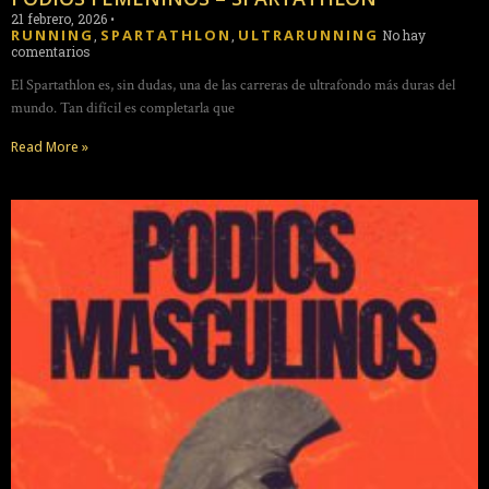
21 febrero, 2026
•
RUNNING
SPARTATHLON
ULTRARUNNING
,
,
No hay
comentarios
El Spartathlon es, sin dudas, una de las carreras de ultrafondo más duras del
mundo. Tan difícil es completarla que
Read More »