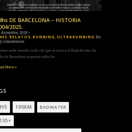
4hs DE BARCELONA – HISTORIA
004/2025.
 diciembre, 2025
•
4HS
RELATOS
RUNNING
ULTRARUNNING
,
,
,
No
y comentarios
mo suele suceder cada vez que se acerca el final del año, las
hs de Barcelona acaparan todas las
ad More »
GS
4HS
100KM
BADWATER
135+