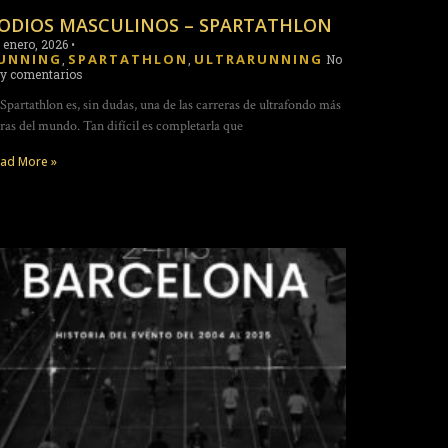
ODIOS MASCULINOS – SPARTATHLON
 enero, 2026
•
UNNING
SPARTATHLON
ULTRARUNNING
,
,
No
y comentarios
 Spartathlon es, sin dudas, una de las carreras de ultrafondo más
ras del mundo. Tan difícil es completarla que
ad More »