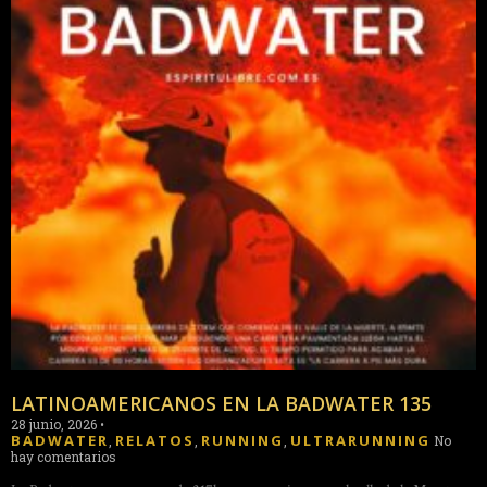
LATINOAMERICANOS EN LA BADWATER 135
28 junio, 2026
•
BADWATER
RELATOS
RUNNING
ULTRARUNNING
,
,
,
No
hay comentarios