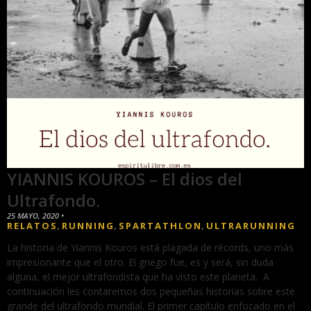
YIANNIS KOUROS – El dios del
Ultrafondo.
25 MAYO, 2020
•
RELATOS
RUNNING
SPARTATHLON
ULTRARUNNING
,
,
,
La historia de Yiannis Kouros está plagada de récords, uno más
impresionante que el otro. El griego fue, es y será, sin duda
alguna, el mejor ultrafondista que ha visto este planeta. A
continuación les contaremos dos pequeñas historias sobre este
grande del ultrafondo mundial. El primer capítulo enfocado en el