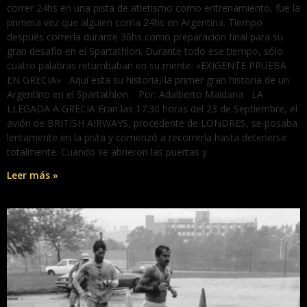
correr 24hs en una pista de atletismo como entrenamiento, fue la
primera vez que alguien corría 24hs en Argentina. Tiempo
después correría durante 36hs como preparación final para su
gran desafío en el Spartathlon. Durante todo ese tiempo, sólo
cuatro palabras retumbaban en su mente: «EXIGENTE PRUEBA
EN GRECIA» Aquí esta su historia, la primer gran historia de un
Argentino en el Spartathlon. Por: Adalberto Maidana LA
LLEGADA A GRECIA Eran las 17.30 horas del 23 de Septiembre, el
avión de BRITISH AIRWAYS, procedente de LONDRES, se posaba
lentamente en la pista y comenzó a recorrerla hasta detenerse
totalmente. Cuando se abrieron las puertas y
Leer más »