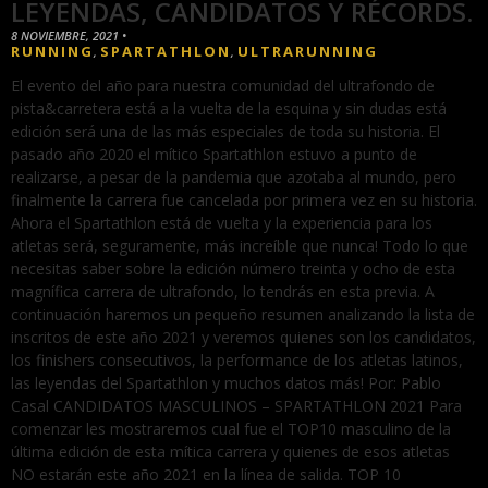
LEYENDAS, CANDIDATOS Y RÉCORDS.
8 NOVIEMBRE, 2021
•
RUNNING
SPARTATHLON
ULTRARUNNING
,
,
El evento del año para nuestra comunidad del ultrafondo de
pista&carretera está a la vuelta de la esquina y sin dudas está
edición será una de las más especiales de toda su historia. El
pasado año 2020 el mítico Spartathlon estuvo a punto de
realizarse, a pesar de la pandemia que azotaba al mundo, pero
finalmente la carrera fue cancelada por primera vez en su historia.
Ahora el Spartathlon está de vuelta y la experiencia para los
atletas será, seguramente, más increíble que nunca! Todo lo que
necesitas saber sobre la edición número treinta y ocho de esta
magnífica carrera de ultrafondo, lo tendrás en esta previa. A
continuación haremos un pequeño resumen analizando la lista de
inscritos de este año 2021 y veremos quienes son los candidatos,
los finishers consecutivos, la performance de los atletas latinos,
las leyendas del Spartathlon y muchos datos más! Por: Pablo
Casal CANDIDATOS MASCULINOS – SPARTATHLON 2021 Para
comenzar les mostraremos cual fue el TOP10 masculino de la
última edición de esta mítica carrera y quienes de esos atletas
NO estarán este año 2021 en la línea de salida. TOP 10