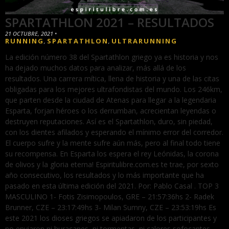
SPARTATHLON 2021 – RESULTADOS
21 OCTUBRE, 2021
•
RUNNING
SPARTATHLON
ULTRARUNNING
,
,
La edición número 38 del Spartathlon griego ya es historia y nos
ha dejado muchos datos para analizar, más allá de los
resultados. Una carrera mítica, llena de historia y una de las citas
obligadas para los mejores ultrafondistas del mundo. Los 246km,
que parten desde la ciudad de Atenas para llegar a la legendaria
Esparta, forjan héroes o los derrumban, acrecientan leyendas o
destruyen reputaciones. Así es el Spartathlon, duro, sin piedad,
con los dientes afilados y esperando el mínimo error del corredor.
El cuerpo sufre y la mente sufre aún más, pero al final todo tiene
su recompensa. En Esparta los espera el rey Leónidas, la corona
de olivos y la gloria eterna! Espiritulibre.com.es te trae, por sexto
año consecutivo, los resultados y lo más importante que ha
pasado en esta última edición del 2021. Por: Pablo Casal . TOP 3
MASCULINO 1- Fotis Zisimopoulos, GRE – 21:57:36hs 2- Radek
Brunner, CZE – 23:17:49hs 3- Milan Sumny, CZE – 23:53:19hs Es
este 2021 los dioses griegos se apiadaron de los participantes y
no enviaron ni huracanes, ni tormentas, ni calores sofocantes