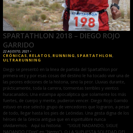
SPARTATHLON 2018 – DIEGO ROJO
GARRIDO
22 AGOSTO, 2021
•
CRÓNICAS
RELATOS
RUNNING
SPARTATHLON
,
,
,
,
ULTRARUNNING
Diego se presentó en la linea de partida del Spartathlon por
primera vez y por esas cosas del destino le ha tocado vivir una de
las peores ediciones de la historia, sino la peor. Lluvias durante,
prácticamente, toda la carrera, tormentas terribles y vientos
huracanados. Una estampa apocalíptica que solamente los más
fuertes, de cuerpo y mente, pudieron vencer. Diego Rojo Garrido
estuvo en ese selecto grupo de vencedores que lograron, a pesar
de todo, llegar hasta los pies de Leónidas. Una gesta digna de los
héroes de la Grecia antigua que en espiritulibre nunca
olvidaremos. Aquí su historia: “SIGUE NADANDO, SIGUE
NADANDO (“Dori” en “Nemo”), O LA SUPUESTA SOLEDAD DEL