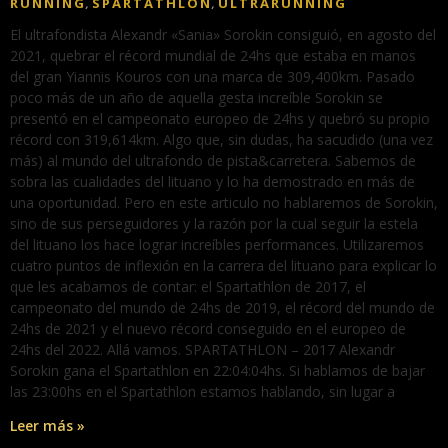
RUNNING
SPARTATHLON
ULTRARUNNING
,
,
El ultrafondista Alexandr «Sania» Sorokin consiguió, en agosto del
2021, quebrar el récord mundial de 24hs que estaba en manos
del gran Yiannis Kouros con una marca de 309,400km. Pasado
poco más de un año de aquella gesta increíble Sorokin se
presentó en el campeonato europeo de 24hs y quebró su propio
récord con 319,614km. Algo que, sin dudas, ha sacudido (una vez
más) al mundo del ultrafondo de pista&carretera. Sabemos de
sobra las cualidades del lituano y lo ha demostrado en más de
una oportunidad. Pero en este articulo no hablaremos de Sorokin,
sino de sus perseguidores y la razón por la cual seguir la estela
del lituano los hace lograr increíbles performances. Utilizaremos
cuatro puntos de inflexión en la carrera del lituano para explicar lo
que les acabamos de contar: el Spartathlon de 2017, el
campeonato del mundo de 24hs de 2019, el récord del mundo de
24hs de 2021 y el nuevo récord conseguido en el europeo de
24hs del 2022. Allá vamos. SPARTATHLON – 2017 Alexandr
Sorokin gana el Spartathlon en 22:04:04hs. Si hablamos de bajar
las 23:00hs en el Spartathlon estamos hablando, sin lugar a
Leer más »