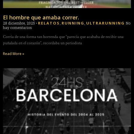
El hombre que amaba correr.
RELATOS
RUNNING
ULTRARUNNING
28 diciembre, 2025
•
,
,
No
hay comentarios
Corría de una forma tan horrenda que “parecía que acababa de recibir una
puñalada en el corazón”, recordaba un periodista
Read More »