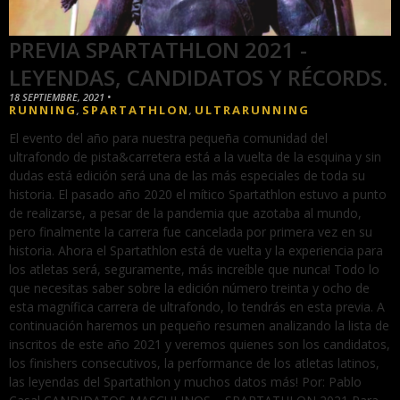
PREVIA SPARTATHLON 2021 -
LEYENDAS, CANDIDATOS Y RÉCORDS.
18 SEPTIEMBRE, 2021
•
RUNNING
SPARTATHLON
ULTRARUNNING
,
,
El evento del año para nuestra pequeña comunidad del
ultrafondo de pista&carretera está a la vuelta de la esquina y sin
dudas está edición será una de las más especiales de toda su
historia. El pasado año 2020 el mítico Spartathlon estuvo a punto
de realizarse, a pesar de la pandemia que azotaba al mundo,
pero finalmente la carrera fue cancelada por primera vez en su
historia. Ahora el Spartathlon está de vuelta y la experiencia para
los atletas será, seguramente, más increíble que nunca! Todo lo
que necesitas saber sobre la edición número treinta y ocho de
esta magnífica carrera de ultrafondo, lo tendrás en esta previa. A
continuación haremos un pequeño resumen analizando la lista de
inscritos de este año 2021 y veremos quienes son los candidatos,
los finishers consecutivos, la performance de los atletas latinos,
las leyendas del Spartathlon y muchos datos más! Por: Pablo