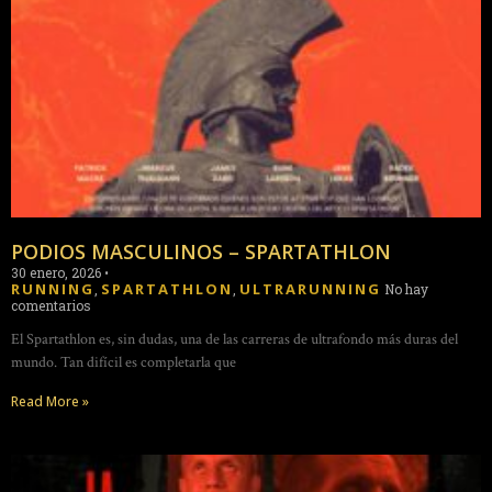
PODIOS MASCULINOS – SPARTATHLON
30 enero, 2026
•
RUNNING
SPARTATHLON
ULTRARUNNING
,
,
No hay
comentarios
El Spartathlon es, sin dudas, una de las carreras de ultrafondo más duras del
mundo. Tan difícil es completarla que
Read More »