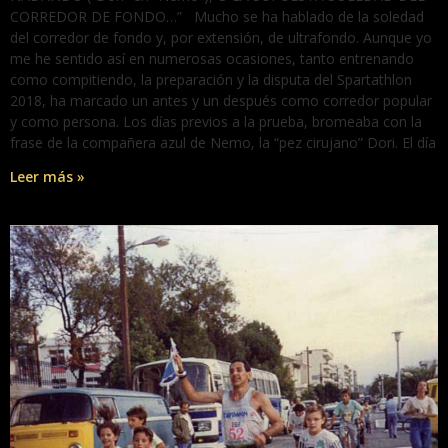
CORREDOR DE FONDO…” Mucho se ha hablado de la soledad
del corredor de fondo y, por extensión, de ultrafondo. Aunque yo
me he sentido así en numerosas ocasiones, tanto entrenando
como compitiendo, la preparación y la disputa del Spartathlon
2018, ha marcado un antes y un después como corredor popular
y como persona. Los días previos a la prueba, bromeaba con la
frase de la compañera azul de Nemo, la “pez cirujano” Dori. El día
Leer más »