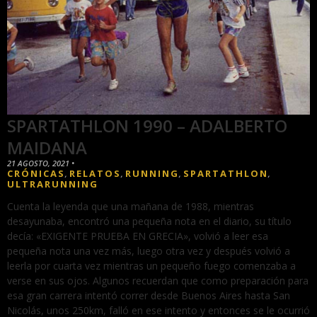
SPARTATHLON 1990 – ADALBERTO
MAIDANA
21 AGOSTO, 2021
•
CRÓNICAS
RELATOS
RUNNING
SPARTATHLON
,
,
,
,
ULTRARUNNING
Cuenta la leyenda que una mañana de 1988, mientras
desayunaba, encontró una pequeña nota en el diario, su título
decía: «EXIGENTE PRUEBA EN GRECIA», volvió a leer esa
pequeña nota una vez más, luego otra vez y después volvió a
leerla por cuarta vez mientras un pequeño fuego comenzaba a
verse en sus ojos. Algunos recuerdan que como preparación para
esa gran carrera intentó correr desde Buenos Aires hasta San
Nicolás, unos 250km, falló en ese intento y entonces se le ocurrió