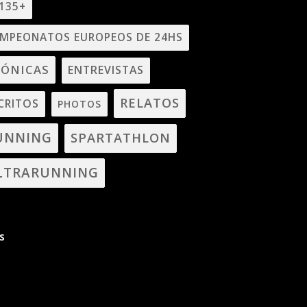
135+
MPEONATOS EUROPEOS DE 24HS
RÓNICAS
ENTREVISTAS
RELATOS
CRITOS
PHOTOS
UNNING
SPARTATHLON
LTRARUNNING
s