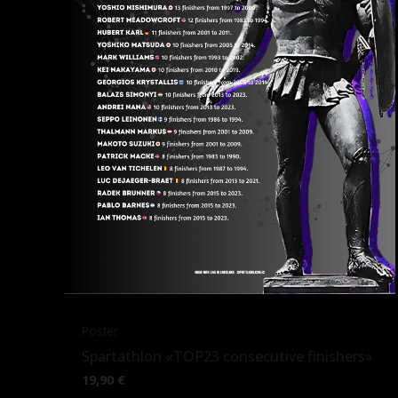
Poster
Spartathlon «TOP23 consecutive finishers»
19,90
€