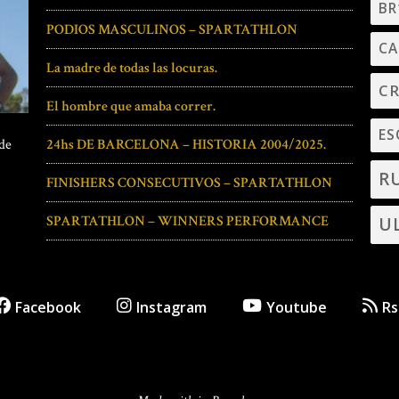
BR
PODIOS MASCULINOS – SPARTATHLON
CA
La madre de todas las locuras.
C
El hombre que amaba correr.
ES
24hs DE BARCELONA – HISTORIA 2004/2025.
 de
R
FINISHERS CONSECUTIVOS – SPARTATHLON
SPARTATHLON – WINNERS PERFORMANCE
U
Facebook
Instagram
Youtube
Rs