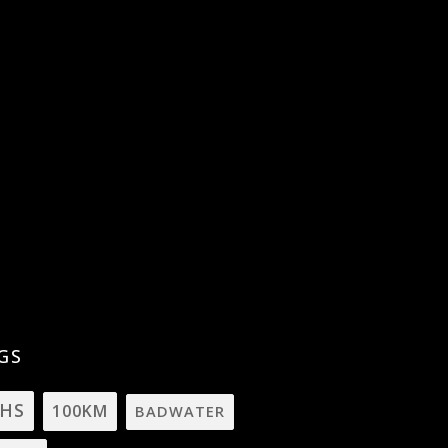
GS
4HS
100KM
BADWATER