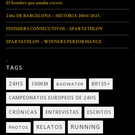
El hombre que amaba correr.
24hs DE BARCELONA – HISTORIA 2004/2025.
FINISHERS CONSECUTIVOS – SPARTATHLON
SPARTATHLON – WINNERS PERFORMANCE
TAGS
24HS
100KM
BADWATER
BR135+
CAMPEONATOS EUROPEOS DE 24HS
CRÓNICAS
ENTREVISTAS
ESCRITOS
RUNNING
RELATOS
PHOTOS