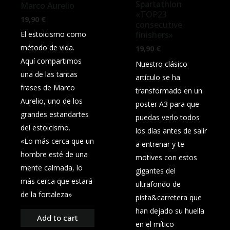
Spartathlon
Marco Aurelio
«TOP23
19,90
€
consecutive
finishers»
El estoicismo como
método de vida.
19,90
€
Aquí compartimos
Nuestro clásico
una de las tantas
artículo se ha
frases de Marco
transformado en un
Aurelio, uno de los
poster A3 para que
grandes estandartes
puedas verlo todos
del estoicismo.
los días antes de salir
«Lo más cerca que un
a entrenar y te
hombre esté de una
motives con estos
mente calmada, lo
gigantes del
más cerca que estará
ultrafondo de
de la fortaleza»
pista&carretera que
han dejado su huella
Add to cart
en el mítico