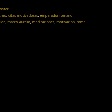
oster
ismo
,
citas motivadoras
,
emperador romano
,
cion
,
marco Aurelio
,
meditaciones
,
motivacion
,
roma