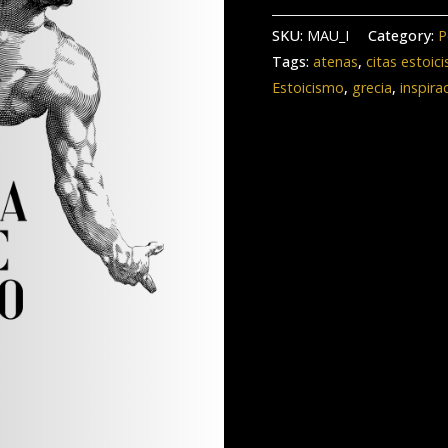
SKU:
MAU_I
Category:
P
Tags:
atenas
,
citas estoic
Estoicismo
,
grecia
,
inspira