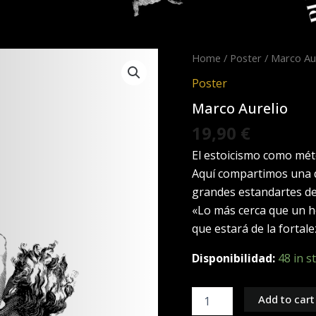
Marco
Home
/
Poster
/ Marco Au
Aurelio
Poster
quantity
Marco Aurelio
19,90
€
El estoicismo como mét
Aquí compartimos una d
grandes estandartes de
«Lo más cerca que un h
que estará de la fortal
Disponibilidad:
48 in s
Add to cart