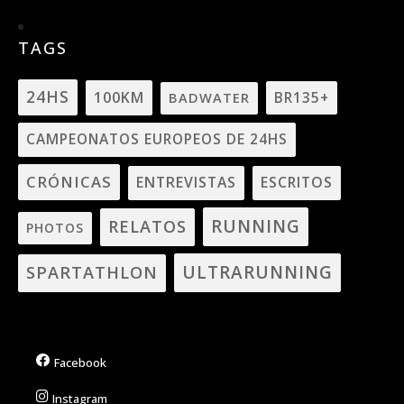
TAGS
24HS
100KM
BADWATER
BR135+
CAMPEONATOS EUROPEOS DE 24HS
CRÓNICAS
ENTREVISTAS
ESCRITOS
RUNNING
RELATOS
PHOTOS
ULTRARUNNING
SPARTATHLON
Facebook
Instagram