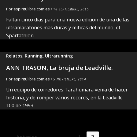
Por
espiritulibre.com.es
/
18 SEPTIEMBRE, 2015
Faltan cinco días para una nueva edicion de una de las
ultramaratones mas duras y míticas del mundo, el
Spartathlon
,
,
Relatos
Running
Ultrarunning
ANN TRASON, La bruja de Leadville.
Por
espiritulibre.com.es
/
5 NOVIEMBRE, 2014
Un equipo de corredores Tarahumara venia de hacer
historia, y de romper varios records, en la Leadville
100 de 1993
←
Anterior
1
2