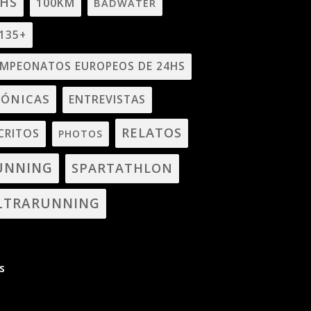
4HS
100KM
BADWATER
135+
MPEONATOS EUROPEOS DE 24HS
RÓNICAS
ENTREVISTAS
RELATOS
CRITOS
PHOTOS
UNNING
SPARTATHLON
LTRARUNNING
s