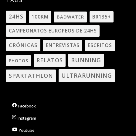
TAGS
24HS
100KM
BADWATER
BR135+
CAMPEONATOS EUROPEOS DE 24HS
CRÓNICAS
ENTREVISTAS
ESCRITOS
RUNNING
RELATOS
PHOTOS
ULTRARUNNING
SPARTATHLON
Facebook
Instagram
Youtube