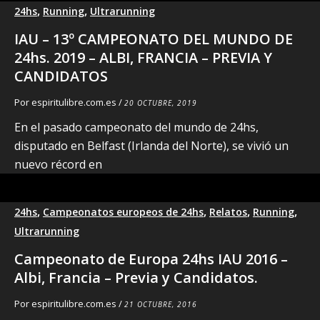
,
,
24hs
Running
Ultrarunning
IAU – 13º CAMPEONATO DEL MUNDO DE
24hs. 2019 – ALBI, FRANCIA – PREVIA Y
CANDIDATOS
Por
espiritulibre.com.es
/
20 OCTUBRE, 2019
En el pasado campeonato del mundo de 24hs,
disputado en Belfast (Irlanda del Norte), se vivió un
nuevo récord en
,
,
,
,
24hs
Campeonatos europeos de 24hs
Relatos
Running
Ultrarunning
Campeonato de Europa 24hs IAU 2016 –
Albi, Francia – Previa y Candidatos.
Por
espiritulibre.com.es
/
21 OCTUBRE, 2016