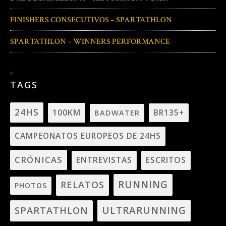
FINISHERS CONSECUTIVOS – SPARTATHLON
SPARTATHLON – WINNERS PERFORMANCE
TAGS
24HS
100KM
BADWATER
BR135+
CAMPEONATOS EUROPEOS DE 24HS
CRÓNICAS
ENTREVISTAS
ESCRITOS
RUNNING
RELATOS
PHOTOS
ULTRARUNNING
SPARTATHLON